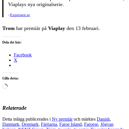
Viaplays nya originalserie.
–
Expressen.se
Trom
har premiär på
Viaplay
den 13 februari.
Dela det här:
Facebook
X
Gilla detta:
Laddar
in
…
Relaterade
Detta inlägg publicerades i
Ny premiär
och märktes
Danish
,
Danmark
,
Denmark
,
Färöarna
,
Faroe Island
,
Faroese
,
Jógvan