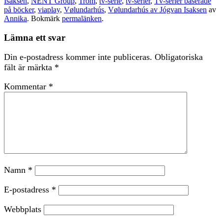
Isaksen
,
NENT Group
,
Trom
,
tv-serie
,
tv-serier
,
Tv-serier baserade
på böcker
,
viaplay
,
Vølundarhús
,
Vølundarhús av Jógvan Isaksen
av
Annika
. Bokmärk
permalänken
.
Lämna ett svar
Din e-postadress kommer inte publiceras.
Obligatoriska
fält är märkta
*
Kommentar
*
Namn
*
E-postadress
*
Webbplats