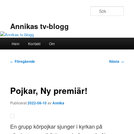
Hoppa
till
Sök
primärt
innehåll
Annikas tv-blogg
Huvudmeny
Hem
Kontakt
Om
Inläggsnavigering
←
Föregående
Nästa
→
Pojkar, Ny premiär!
Publicerat
2022-08-10
av
Annika
En grupp körpojkar sjunger i kyrkan på