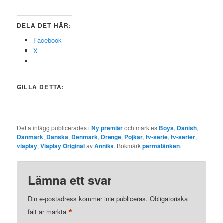
DELA DET HÄR:
Facebook
X
GILLA DETTA:
Detta inlägg publicerades i
Ny premiär
och märktes
Boys
,
Danish
,
Danmark
,
Danska
,
Denmark
,
Drenge
,
Pojkar
,
tv-serie
,
tv-serier
,
viaplay
,
Viaplay Original
av
Annika
. Bokmärk
permalänken
.
Lämna ett svar
Din e-postadress kommer inte publiceras.
Obligatoriska
*
fält är märkta