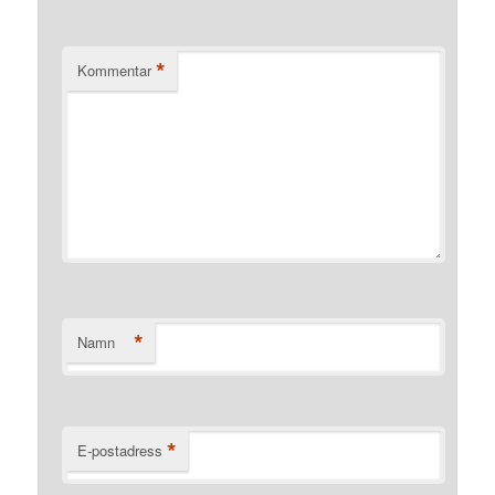
*
Kommentar
*
Namn
*
E-postadress