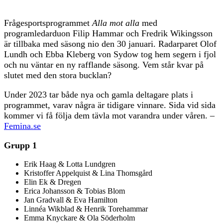
Frågesportsprogrammet
Alla mot alla
med
programledarduon Filip Hammar och Fredrik Wikingsson
är tillbaka med säsong nio den 30 januari. Radarparet Olof
Lundh och Ebba Kleberg von Sydow tog hem segern i fjol
och nu väntar en ny rafflande säsong. Vem står kvar på
slutet med den stora bucklan?
Under 2023 tar både nya och gamla deltagare plats i
programmet, varav några är tidigare vinnare. Sida vid sida
kommer vi få följa dem tävla mot varandra under våren. –
Femina.se
Grupp 1
Erik Haag & Lotta Lundgren
Kristoffer Appelquist & Lina Thomsgård
Elin Ek & Dregen
Erica Johansson & Tobias Blom
Jan Gradvall & Eva Hamilton
Linnéa Wikblad & Henrik Torehammar
Emma Knyckare & Ola Söderholm