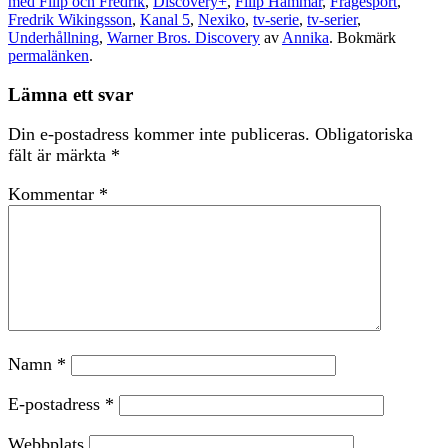
med Filip och Fredrik
,
Discovery+
,
Filip Hammar
,
Frågesport
,
Fredrik Wikingsson
,
Kanal 5
,
Nexiko
,
tv-serie
,
tv-serier
,
Underhållning
,
Warner Bros. Discovery
av
Annika
. Bokmärk
permalänken
.
Lämna ett svar
Din e-postadress kommer inte publiceras.
Obligatoriska
fält är märkta
*
Kommentar
*
Namn
*
E-postadress
*
Webbplats