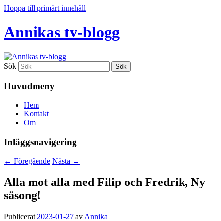
Hoppa till primärt innehåll
Annikas tv-blogg
Sök
Huvudmeny
Hem
Kontakt
Om
Inläggsnavigering
←
Föregående
Nästa
→
Alla mot alla med Filip och Fredrik, Ny
säsong!
Publicerat
2023-01-27
av
Annika