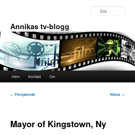
Hoppa
till
Sök
primärt
innehåll
Annikas tv-blogg
Huvudmeny
Hem
Kontakt
Om
Inläggsnavigering
←
Föregående
Nästa
→
Mayor of Kingstown, Ny