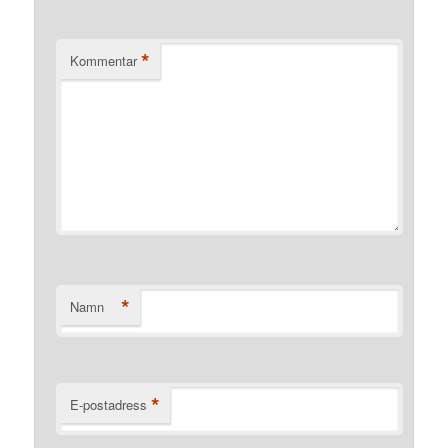
*
Kommentar
*
Namn
*
E-postadress