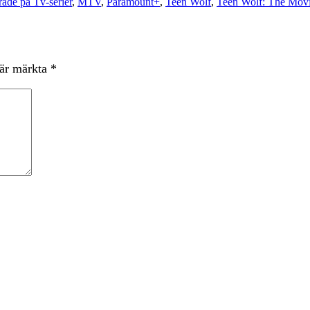
rade på Tv-serier
,
MTV
,
Paramount+
,
Teen Wolf
,
Teen Wolf: The Mov
 är märkta
*