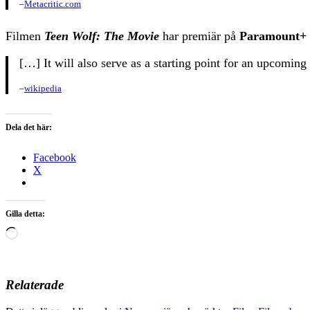
–
Metacritic.com
Filmen
Teen Wolf: The Movie
har premiär på
Paramount+
[…] It will also serve as a starting point for an upcoming 
–
wikipedia
Dela det här:
Facebook
X
Gilla detta:
Laddar
in
…
Relaterade