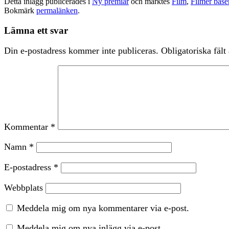
Detta inlägg publicerades i
Ny premiär
och märktes
Film
,
Filmer base
Bokmärk
permalänken
.
Lämna ett svar
Din e-postadress kommer inte publiceras.
Obligatoriska fält
Kommentar
*
Namn
*
E-postadress
*
Webbplats
Meddela mig om nya kommentarer via e-post.
Meddela mig om nya inlägg via e-post.