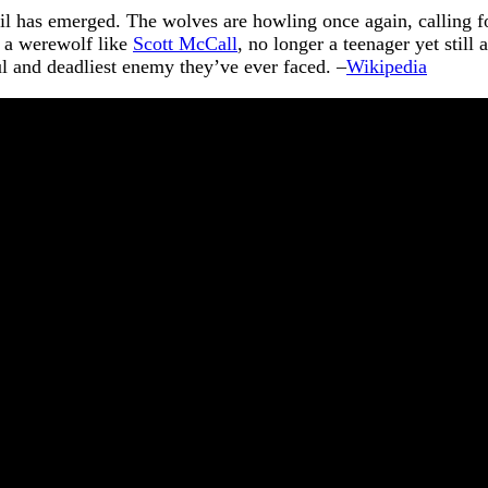
evil has emerged. The wolves are howling once again, calling 
y a werewolf like
Scott McCall
, no longer a teenager yet still
ul and deadliest enemy they’ve ever faced. –
Wikipedia