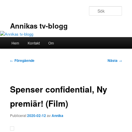
Hoppa
till
Sök
primärt
innehåll
Annikas tv-blogg
Huvudmeny
Hem
Kontakt
Om
Inläggsnavigering
←
Föregående
Nästa
→
Spenser confidential, Ny
premiär! (Film)
Publicerat
2020-02-12
av
Annika