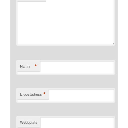
*
Namn
*
E-postadress
Webbplats