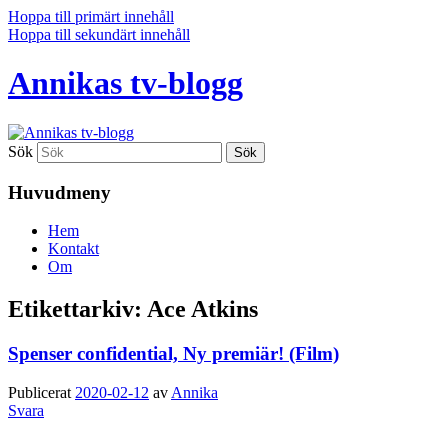
Hoppa till primärt innehåll
Hoppa till sekundärt innehåll
Annikas tv-blogg
Sök
Huvudmeny
Hem
Kontakt
Om
Etikettarkiv:
Ace Atkins
Spenser confidential, Ny premiär! (Film)
Publicerat
2020-02-12
av
Annika
Svara