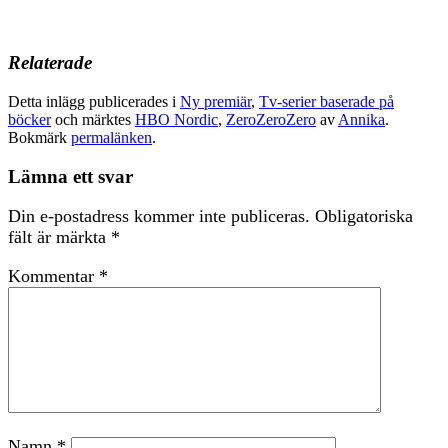
Relaterade
Detta inlägg publicerades i
Ny premiär
,
Tv-serier baserade på
böcker
och märktes
HBO Nordic
,
ZeroZeroZero
av
Annika
.
Bokmärk
permalänken
.
Lämna ett svar
Din e-postadress kommer inte publiceras.
Obligatoriska
fält är märkta
*
Kommentar
*
Namn
*