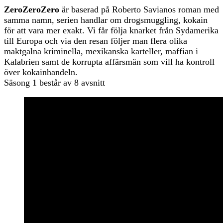
ZeroZeroZero
är baserad på Roberto Savianos roman med
samma namn, serien handlar om drogsmuggling, kokain
för att vara mer exakt. Vi får följa knarket från Sydamerika
till Europa och via den resan följer man flera olika
maktgalna kriminella, mexikanska karteller, maffian i
Kalabrien samt de korrupta affärsmän som vill ha kontroll
över kokainhandeln.
Säsong 1 består av 8 avsnitt