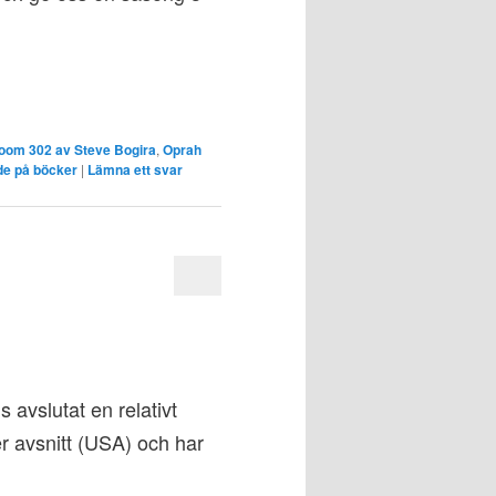
oom 302 av Steve Bogira
,
Oprah
de på böcker
|
Lämna ett svar
 avslutat en relativt
r avsnitt (USA) och har