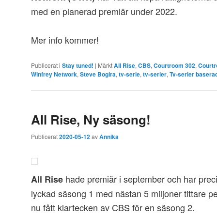
med en planerad premiär under 2022.
Mer info kommer!
Publicerat i
Stay tuned!
|
Märkt
All Rise
,
CBS
,
Courtroom 302
,
Courtr
Winfrey Network
,
Steve Bogira
,
tv-serie
,
tv-serier
,
Tv-serier basera
All Rise, Ny säsong!
Publicerat
2020-05-12
av
Annika
hade premiär i september och har precis
All Rise
lyckad säsong 1 med nästan 5 miljoner tittare pe
nu fått klartecken av CBS för en säsong 2.