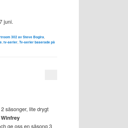
 juni.
troom 302 av Steve Bogira
,
ie
,
tv-serier
,
Tv-serier baserade på
 2 säsonger, lite drygt
 Winfrey
 och ge oss en säsong 3