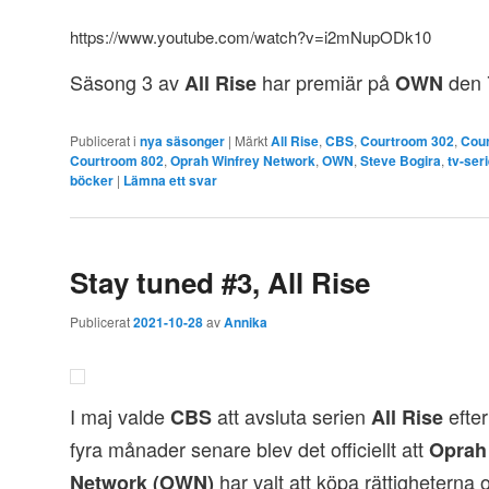
https://www.youtube.com/watch?v=i2mNupODk10
Säsong 3 av
har premiär på
den 7
All Rise
OWN
Publicerat i
nya säsonger
|
Märkt
All Rise
,
CBS
,
Courtroom 302
,
Cour
Courtroom 802
,
Oprah Winfrey Network
,
OWN
,
Steve Bogira
,
tv-ser
böcker
|
Lämna ett svar
Stay tuned #3, All Rise
Publicerat
2021-10-28
av
Annika
I maj valde
att avsluta serien
efter
CBS
All Rise
fyra månader senare blev det officiellt att
Oprah
har valt att köpa rättigheterna
Network (OWN)