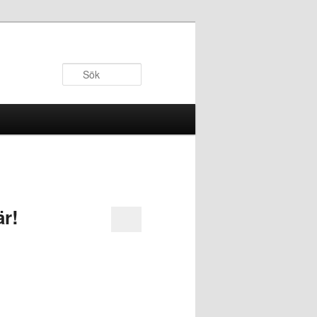
Sök
r!