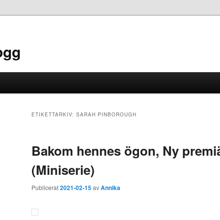
ogg
ETIKETTARKIV:
SARAH PINBOROUGH
Bakom hennes ögon, Ny premiä
(Miniserie)
Publicerat
2021-02-15
av
Annika