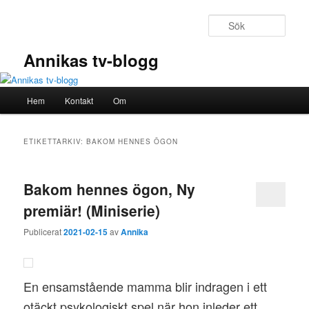
Hoppa
Hoppa
till
till
Sök
primärt
sekundärt
innehåll
innehåll
Annikas tv-blogg
Huvudmeny
Hem
Kontakt
Om
ETIKETTARKIV:
BAKOM HENNES ÖGON
Bakom hennes ögon, Ny
premiär! (Miniserie)
Publicerat
2021-02-15
av
Annika
En ensamstående mamma blir indragen i ett
otäckt psykologiskt spel när hon inleder ett