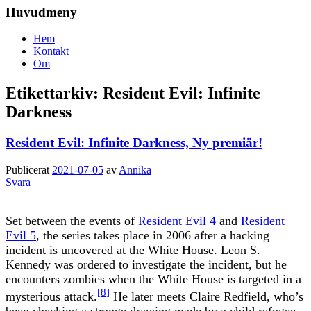
Huvudmeny
Hem
Kontakt
Om
Etikettarkiv:
Resident Evil: Infinite
Darkness
Resident Evil: Infinite Darkness, Ny premiär!
Publicerat
2021-07-05
av
Annika
Svara
Set between the events of
Resident Evil 4
and
Resident
Evil 5
, the series takes place in 2006 after a hacking
incident is uncovered at the White House. Leon S.
Kennedy was ordered to investigate the incident, but he
encounters zombies when the White House is targeted in a
[8]
mysterious attack.
He later meets Claire Redfield, who’s
been checking a strange drawing made by a child refugee