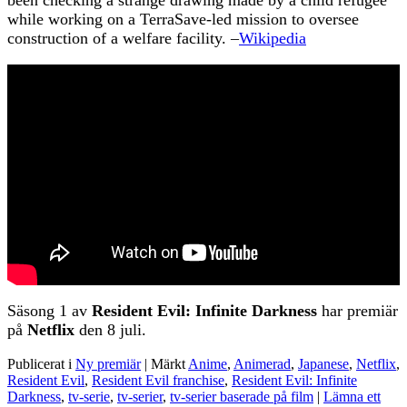
while working on a TerraSave-led mission to oversee
construction of a welfare facility. –
Wikipedia
Säsong 1 av
Resident Evil: Infinite Darkness
har premiär
på
Netflix
den 8 juli.
Publicerat i
Ny premiär
|
Märkt
Anime
,
Animerad
,
Japanese
,
Netflix
,
Resident Evil
,
Resident Evil franchise
,
Resident Evil: Infinite
Darkness
,
tv-serie
,
tv-serier
,
tv-serier baserade på film
|
Lämna ett