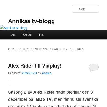
Hoppa
Hoppa
till
till
Sök
primärt
sekundärt
innehåll
innehåll
Annikas tv-blogg
Huvudmeny
Hem
Kontakt
Om
ETIKETTARKIV:
POINT BLANC AV ANTHONY HOROWITZ
Alex Rider till Viaplay!
Publicerat
2022-01-01
av
Annika
Säsong 2 av
hade premiär den 3
Alex Rider
december på
, men får nu sin svenska
IMDb TV
premiär på
med start den 4 januari. Ni
Viaplay