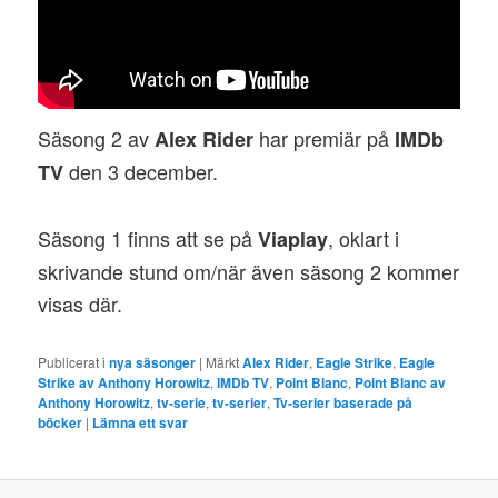
Säsong 2 av
har premiär på
Alex Rider
IMDb
den 3 december.
TV
Säsong 1 finns att se på
, oklart i
Viaplay
skrivande stund om/när även säsong 2 kommer
visas där.
Publicerat i
nya säsonger
|
Märkt
Alex Rider
,
Eagle Strike
,
Eagle
Strike av Anthony Horowitz
,
IMDb TV
,
Point Blanc
,
Point Blanc av
Anthony Horowitz
,
tv-serie
,
tv-serier
,
Tv-serier baserade på
böcker
|
Lämna ett svar