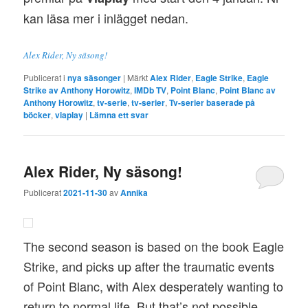
kan läsa mer i inlägget nedan.
Alex Rider, Ny säsong!
Publicerat i
nya säsonger
|
Märkt
Alex Rider
,
Eagle Strike
,
Eagle
Strike av Anthony Horowitz
,
IMDb TV
,
Point Blanc
,
Point Blanc av
Anthony Horowitz
,
tv-serie
,
tv-serier
,
Tv-serier baserade på
böcker
,
viaplay
|
Lämna ett svar
Alex Rider, Ny säsong!
Publicerat
2021-11-30
av
Annika
The second season is based on the book Eagle
Strike, and picks up after the traumatic events
of Point Blanc, with Alex desperately wanting to
return to normal life. But that’s not possible