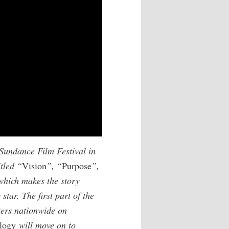
Sundance Film Festival in
itled “
Vision
”, “
Purpose
”,
which makes the story
star. The first part of the
ters nationwide on
logy
will move on to