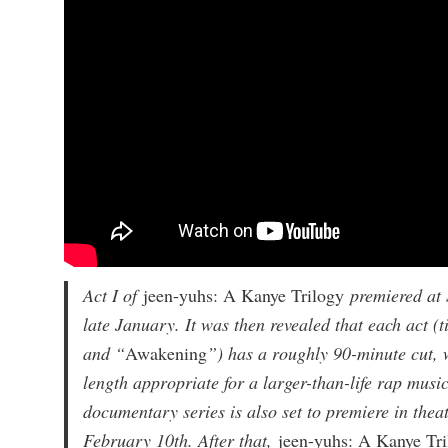
Act I of
jeen-yuhs: A Kanye Trilogy
premiered at 
late January. It was then revealed that each act (t
and “
Awakening
”) has a roughly 90-minute cut, 
length appropriate for a larger-than-life rap music 
documentary series is also set to premiere in thea
February 10th. After that,
jeen-yuhs: A Kanye Tri