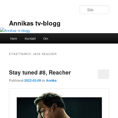
Hoppa
Hoppa
till
till
Sök
primärt
sekundärt
innehåll
innehåll
Annikas tv-blogg
Huvudmeny
Hem
Kontakt
Om
ETIKETTARKIV:
JACK REACHER
Stay tuned #8, Reacher
Publicerat
2022-02-09
av
Annika