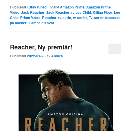
Publicerat i
Stay tuned!
|
Märkt
Amazon Prime
,
Amazon Prime
Video
,
Jack Reacher
,
Jack Reacher av Lee Child
,
Killing Floor
,
Lee
Child
,
Prime Video
,
Reacher
,
tv-serie
,
tv-serier
,
Tv-serier baserade
på böcker
|
Lämna ett svar
Reacher, Ny premiär!
Publicerat
2022-01-28
av
Annika