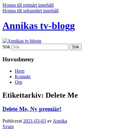
Hoppa till primärt innehåll
Hoppa till sekundärt innehåll
Annikas tv-blogg
Sök
Huvudmeny
Hem
Kontakt
Om
Etikettarkiv:
Delete Me
Delete Me, Ny premiär!
Publicerat
2021-03-03
av
Annika
Svara