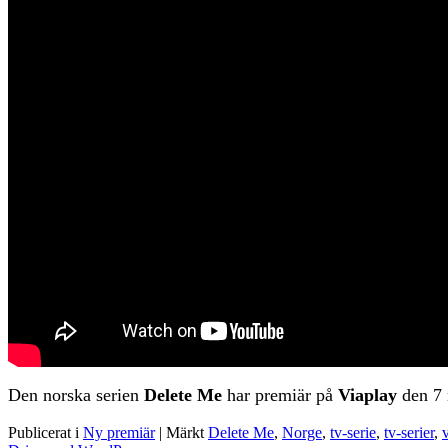
Den norska serien
Delete Me
har premiär på
Viaplay
den 7 
Publicerat i
Ny premiär
|
Märkt
Delete Me
,
Norge
,
tv-serie
,
tv-serier
,