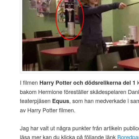
I filmen
k
Harry Potter och dödsrelikerna del 1
bakom Hermione föreställer skådespelaren Danie
teaterpjäsen
, som han medverkade i sam
Equus
av Harry Potter filmen.
Jag har valt ut några punkter från artikeln publi
läsa mer kan du klicka på följande länk
Boredpa