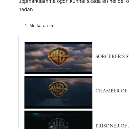
uppmärksamma ögon kunnat skåda en hel del otrol
nedan.
Mörkare intro