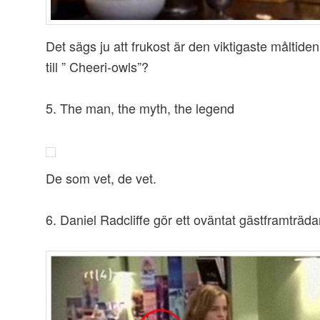
Det sägs ju att frukost är den viktigaste måltid
till ” Cheeri-owls”?
5. The man, the myth, the legend
De som vet, de vet.
6. Daniel Radcliffe gör ett oväntat gästframträd