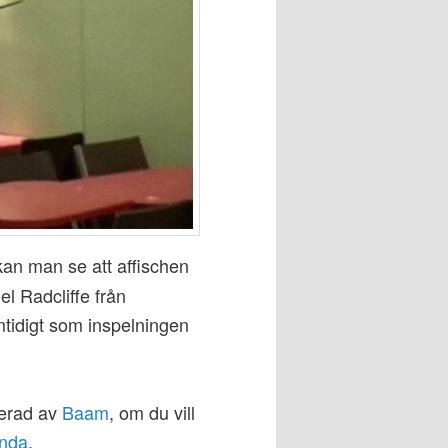
an man se att affischen
l Radcliffe från
tidigt som inspelningen
cerad av
Baam
, om du vill
nda
.