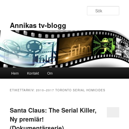
Hoppa
Hoppa
till
till
Sök
primärt
sekundärt
innehåll
innehåll
Annikas tv-blogg
Huvudmeny
Hem
Kontakt
Om
ETIKETTARKIV:
2010–2017 TORONTO SERIAL HOMICIDES
Santa Claus: The Serial Killer,
Ny premiär!
(Dokumentärserie)