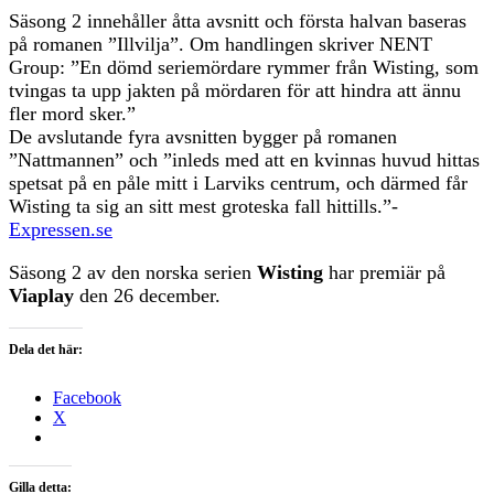
Säsong 2 innehåller åtta avsnitt och första halvan baseras
på romanen ”Illvilja”. Om handlingen skriver NENT
Group: ”En dömd seriemördare rymmer från Wisting, som
tvingas ta upp jakten på mördaren för att hindra att ännu
fler mord sker.”
De avslutande fyra avsnitten bygger på romanen
”Nattmannen” och ”inleds med att en kvinnas huvud hittas
spetsat på en påle mitt i Larviks centrum, och därmed får
Wisting ta sig an sitt mest groteska fall hittills.”-
Expressen.se
Säsong 2 av den norska serien
Wisting
har premiär på
Viaplay
den 26 december.
Dela det här:
Facebook
X
Gilla detta: