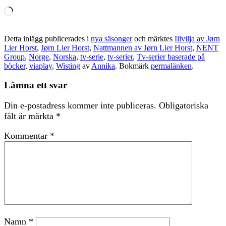
Laddar
in
…
Detta inlägg publicerades i
nya säsonger
och märktes
Illvilja av Jørn
Lier Horst
,
Jørn Lier Horst
,
Nattmannen av Jørn Lier Horst
,
NENT
Group
,
Norge
,
Norska
,
tv-serie
,
tv-serier
,
Tv-serier baserade på
böcker
,
viaplay
,
Wisting
av
Annika
. Bokmärk
permalänken
.
Lämna ett svar
Din e-postadress kommer inte publiceras.
Obligatoriska
fält är märkta
*
Kommentar
*
Namn
*