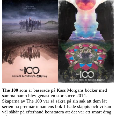
The 100
som är baserade på Kass Morgans böcker med
samma namn blev genast en stor succé 2014.
Skaparna av The 100 var så säkra på sin sak att dem lät
serien ha premiär innan ens bok 1 hade släppts och vi kan
väl såhär på efterhand konstatera att det var ett smart drag