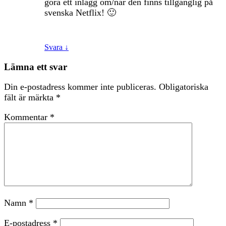
göra ett inlägg om/när den finns tillgänglig på
svenska Netflix! 🙂
Svara
↓
Lämna ett svar
Din e-postadress kommer inte publiceras.
Obligatoriska
fält är märkta
*
Kommentar
*
Namn
*
E-postadress
*