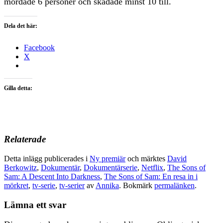
mördade 6 personer och skadade minst 10 till.
Dela det här:
Facebook
X
Gilla detta:
Relaterade
Detta inlägg publicerades i
Ny premiär
och märktes
David
Berkowitz
,
Dokumentär
,
Dokumentärserie
,
Netflix
,
The Sons of
Sam: A Descent Into Darkness
,
The Sons of Sam: En resa in i
mörkret
,
tv-serie
,
tv-serier
av
Annika
. Bokmärk
permalänken
.
Lämna ett svar