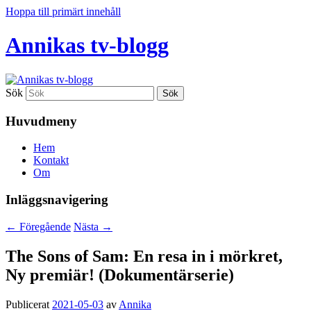
Hoppa till primärt innehåll
Annikas tv-blogg
Sök
Huvudmeny
Hem
Kontakt
Om
Inläggsnavigering
←
Föregående
Nästa
→
The Sons of Sam: En resa in i mörkret,
Ny premiär! (Dokumentärserie)
Publicerat
2021-05-03
av
Annika