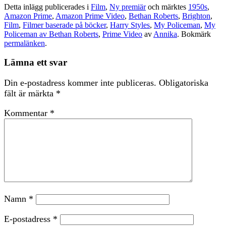
Detta inlägg publicerades i
Film
,
Ny premiär
och märktes
1950s
,
Amazon Prime
,
Amazon Prime Video
,
Bethan Roberts
,
Brighton
,
Film
,
Filmer baserade på böcker
,
Harry Styles
,
My Policeman
,
My
Policeman av Bethan Roberts
,
Prime Video
av
Annika
. Bokmärk
permalänken
.
Lämna ett svar
Din e-postadress kommer inte publiceras.
Obligatoriska
fält är märkta
*
Kommentar
*
Namn
*
E-postadress
*