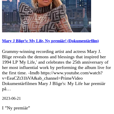
Mary J Blige’s: My Life, Ny premiär! (Dokumentärfilm)
Grammy-winning recording artist and actress Mary J.
Blige reveals the demons and blessings that inspired her
1994 LP 'My Life,' and celebrates the 25th anniversary of
her most influential work by performing the album live for
the first time. -Imdb https://www.youtube.com/watch?
v=EeaCZt31hVA&ab_channel=PrimeVideo
Dokumentärfilmen Mary J Blige's: My Life har premiär
på…
2023-06-21
I ”Ny premiär”