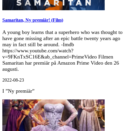
Samaritan, Ny premiär! (Film)
A young boy learns that a superhero who was thought to
have gone missing after an epic battle twenty years ago
may in fact still be around. -Imdb
https://www.youtube.com/watch?
v=9FKnTxSC16E&ab_channel=PrimeVideo Filmen
Samaritan har premiär på Amazon Prime Video den 26
augusti.
2022-08-23
I ”Ny premiär”