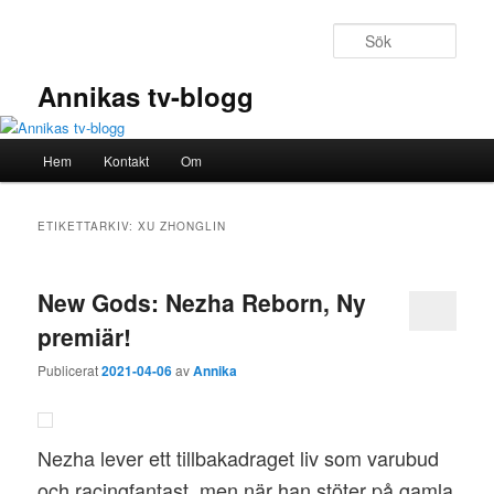
Hoppa
Hoppa
till
till
Sök
primärt
sekundärt
innehåll
innehåll
Annikas tv-blogg
Huvudmeny
Hem
Kontakt
Om
ETIKETTARKIV:
XU ZHONGLIN
New Gods: Nezha Reborn, Ny
premiär!
Publicerat
2021-04-06
av
Annika
Nezha lever ett tillbakadraget liv som varubud
och racingfantast, men när han stöter på gamla