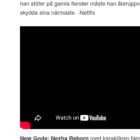
han stöter på gamla fiender måste han återuppväc
skydda sina närmaste. -Netflix
med karaktären Nez
New Gods: Nezha Reborn