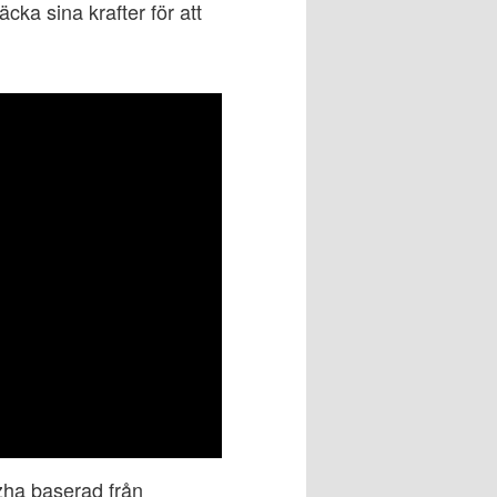
ka sina krafter för att
ha baserad från