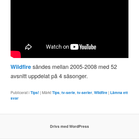
sändes mellan 2005-2008 med 52
Wildfire
avsnitt uppdelat på 4 säsonger.
Publicerat i
Tips!
|
Märkt
Tips
,
tv-serie
,
tv-serier
,
Wildfire
|
Lämna ett
svar
Drivs med WordPress