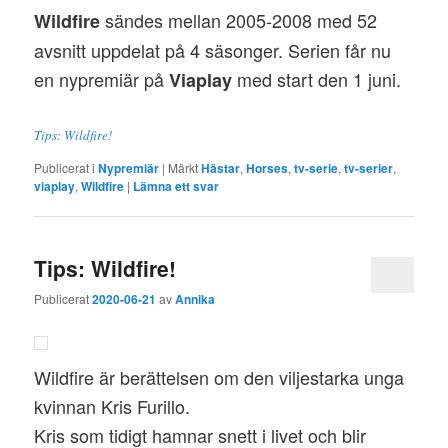
sändes mellan 2005-2008 med 52
Wildfire
avsnitt uppdelat på 4 säsonger. Serien får nu
en nypremiär på
med start den 1 juni.
Viaplay
Tips: Wildfire!
Publicerat i
Nypremiär
|
Märkt
Hästar
,
Horses
,
tv-serie
,
tv-serier
,
viaplay
,
Wildfire
|
Lämna ett svar
Tips: Wildfire!
Publicerat
2020-06-21
av
Annika
Wildfire är berättelsen om den viljestarka unga
kvinnan Kris Furillo.
Kris som tidigt hamnar snett i livet och blir