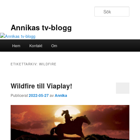
Hoppa
Hoppa
till
till
Sök
primärt
sekundärt
innehåll
innehåll
Annikas tv-blogg
Huvudmeny
Hem
Kontakt
Om
ETIKETTARKIV:
WILDFIRE
Wildfire till Viaplay!
Publicerat
2022-05-27
av
Annika