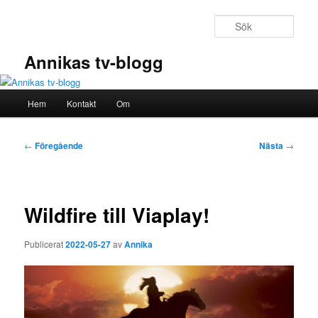
Hoppa
till
Sök
primärt
innehåll
Annikas tv-blogg
Huvudmeny
Hem
Kontakt
Om
Inläggsnavigering
←
Föregående
Nästa
→
Wildfire till Viaplay!
Publicerat
2022-05-27
av
Annika