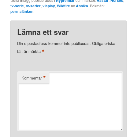
Detta inlägg publicerades i
Nypremiär
och märktes
Hästar
,
Horses
,
tv-serie
,
tv-serier
,
viaplay
,
Wildfire
av
Annika
. Bokmärk
permalänken
.
Lämna ett svar
Din e-postadress kommer inte publiceras.
Obligatoriska
*
fält är märkta
*
Kommentar