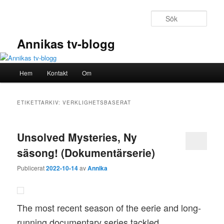
Hoppa
Hoppa
till
till
Sök
primärt
sekundärt
innehåll
innehåll
Annikas tv-blogg
Huvudmeny
Hem
Kontakt
Om
ETIKETTARKIV:
VERKLIGHETSBASERAT
Unsolved Mysteries, Ny
säsong! (Dokumentärserie)
Publicerat
2022-10-14
av
Annika
The most recent season of the eerie and long-
running documentary series tackled