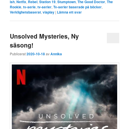
ish
,
Netfix
,
Rebel
,
Station 19
,
Stumptown
,
The Good Doctor
,
The
Rookie
,
tv-serie
,
tv-serier
,
Tv-serier baserade på böcker
,
Verklighetsbaserat
,
viaplay
|
Lämna ett svar
Unsolved Mysteries, Ny
säsong!
Publicerat
2020-10-18
av
Annika