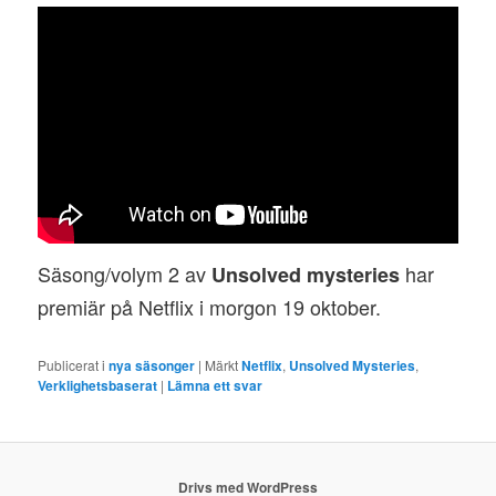
Säsong/volym 2 av
har
Unsolved mysteries
premiär på Netflix i morgon 19 oktober.
Publicerat i
nya säsonger
|
Märkt
Netflix
,
Unsolved Mysteries
,
Verklighetsbaserat
|
Lämna ett svar
Drivs med WordPress