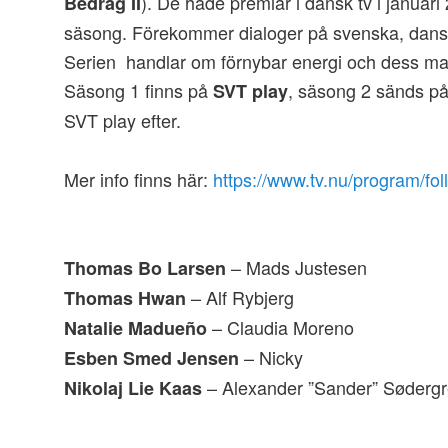
). De hade premiär i dansk tv i januar
Bedrag II
säsong. Förekommer dialoger på svenska, dans
Serien handlar om förnybar energi och dess ma
Säsong 1 finns på
, säsong 2 sänds p
SVT play
SVT play efter.
Mer info finns här:
https://www.tv.nu/program/fo
– Mads Justesen
Thomas Bo Larsen
– Alf Rybjerg
Thomas Hwan
– Claudia Moreno
Natalie Madueño
– Nicky
Esben Smed Jensen
– Alexander ”Sander” Søderg
Nikolaj Lie Kaas