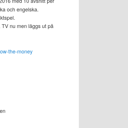
i 2016 med 10 avsnitt per
ka och engelska.
ktspel.
å TV nu men läggs ut på
llow-the-money
ren