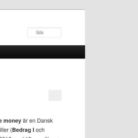
Sök
är en Dansk
he money
ller (
och
Bedrag I