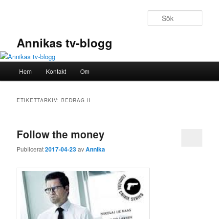
Hoppa
Hoppa
till
till
Sök
primärt
sekundärt
innehåll
innehåll
Annikas tv-blogg
Huvudmeny
Hem
Kontakt
Om
ETIKETTARKIV:
BEDRAG II
Follow the money
Publicerat
2017-04-23
av
Annika