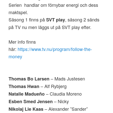
Serien handlar om förnybar energi och dess
maktspel.
Säsong 1 finns på
, säsong 2 sänds
SVT play
på TV nu men läggs ut på SVT play efter.
Mer info finns
här:
https://www.tv.nu/program/follow-the-
money
– Mads Justesen
Thomas Bo Larsen
– Alf Rybjerg
Thomas Hwan
– Claudia Moreno
Natalie Madueño
– Nicky
Esben Smed Jensen
– Alexander ”Sander”
Nikolaj Lie Kaas