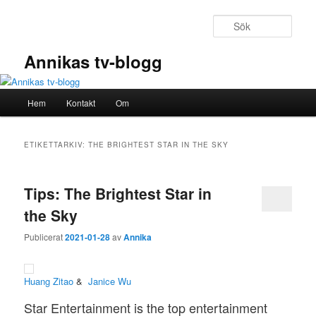
Hoppa
Hoppa
till
till
Sök
primärt
sekundärt
innehåll
innehåll
Annikas tv-blogg
Huvudmeny
Hem
Kontakt
Om
ETIKETTARKIV:
THE BRIGHTEST STAR IN THE SKY
Tips: The Brightest Star in
the Sky
Publicerat
2021-01-28
av
Annika
Huang Zitao
&
Janice Wu
Star Entertainment is the top entertainment