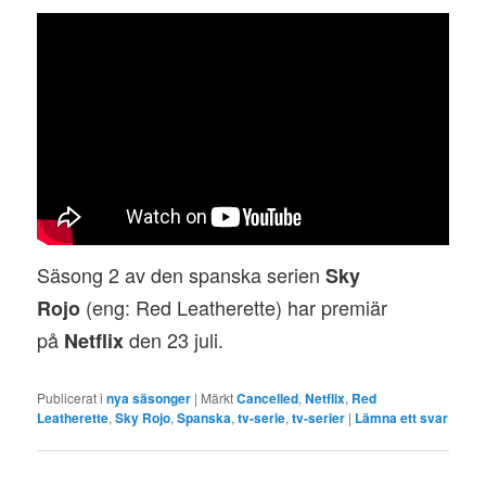
Säsong 2 av den spanska serien
Sky
(eng: Red Leatherette) har premiär
Rojo
på
den 23 juli.
Netflix
Publicerat i
nya säsonger
|
Märkt
Cancelled
,
Netflix
,
Red
Leatherette
,
Sky Rojo
,
Spanska
,
tv-serie
,
tv-serier
|
Lämna ett svar