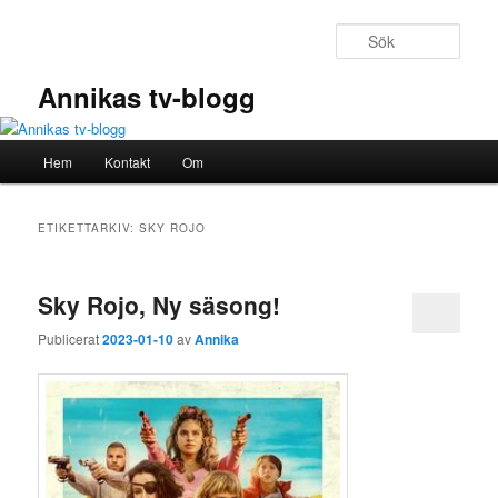
Hoppa
Hoppa
till
till
Sök
primärt
sekundärt
innehåll
innehåll
Annikas tv-blogg
Huvudmeny
Hem
Kontakt
Om
ETIKETTARKIV:
SKY ROJO
Sky Rojo, Ny säsong!
Publicerat
2023-01-10
av
Annika