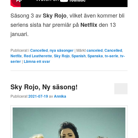
Säsong 3 av
, vilket även kommer bli
Sky Rojo
seriens sista har premiär på
den 13
Netflix
januari.
Publicerat i
Cancelled
,
nya säsonger
|
Märkt
canceled
,
Cancelled
,
Netflix
,
Red Leatherette
,
Sky Rojo
,
Spanish
,
Spanska
,
tv-serie
,
tv-
serier
|
Lämna ett svar
Sky Rojo, Ny säsong!
Publicerat
2021-07-19
av
Annika