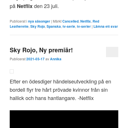
på
den 23 juli.
Netflix
Publicerat i
nya säsonger
|
Märkt
Cancelled
,
Netflix
,
Red
Leatherette
,
Sky Rojo
,
Spanska
,
tv-serie
,
tv-serier
|
Lämna ett svar
Sky Rojo, Ny premiär!
Publicerat
2021-03-17
av
Annika
Efter en ödesdiger händelseutveckling på en
bordell flyr tre hårt prövade kvinnor från sin
hallick och hans hantlangare. -Netflix