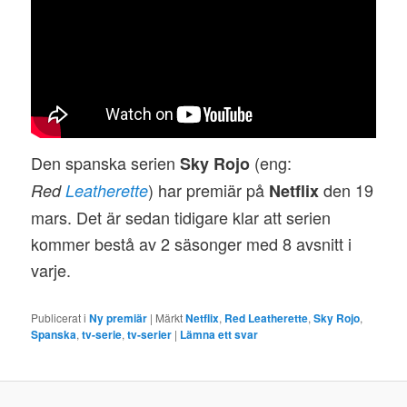
Den spanska serien
(eng:
Sky Rojo
) har premiär på
den 19
Red
Leatherette
Netflix
mars. Det är sedan tidigare klar att serien
kommer bestå av 2 säsonger med 8 avsnitt i
varje.
Publicerat i
Ny premiär
|
Märkt
Netflix
,
Red Leatherette
,
Sky Rojo
,
Spanska
,
tv-serie
,
tv-serier
|
Lämna ett svar