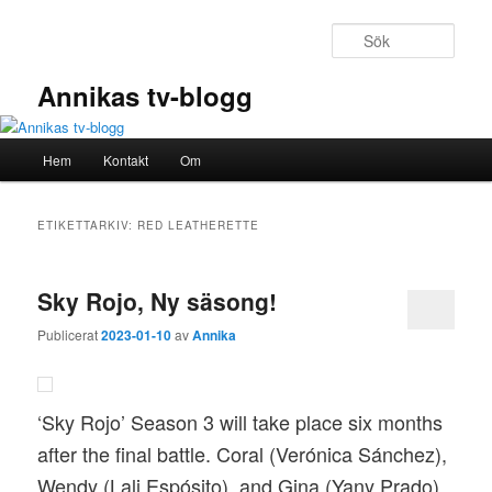
Hoppa
Hoppa
till
till
Sök
primärt
sekundärt
innehåll
innehåll
Annikas tv-blogg
Huvudmeny
Hem
Kontakt
Om
ETIKETTARKIV:
RED LEATHERETTE
Sky Rojo, Ny säsong!
Publicerat
2023-01-10
av
Annika
‘Sky Rojo’ Season 3 will take place six months
after the final battle. Coral (Verónica Sánchez),
Wendy (Lali Espósito), and Gina (Yany Prado)