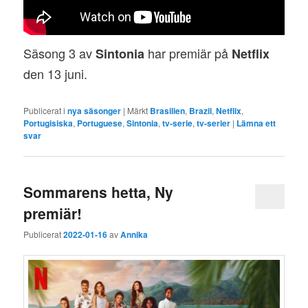
Säsong 3 av
har premiär på
Sintonia
Netflix
den 13 juni.
Publicerat i
nya säsonger
|
Märkt
Brasilien
,
Brazil
,
Netflix
,
Portugisiska
,
Portuguese
,
Sintonia
,
tv-serie
,
tv-serier
|
Lämna ett
svar
Sommarens hetta, Ny
premiär!
Publicerat
2022-01-16
av
Annika