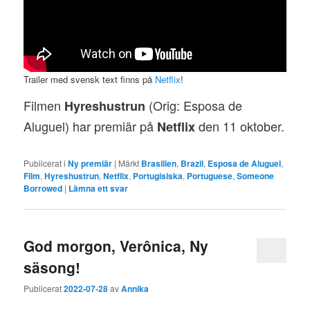
Trailer med svensk text finns på
Netflix
!
Filmen
(Orig: Esposa de
Hyreshustrun
Aluguel) har premiär på
den 11 oktober.
Netflix
Publicerat i
Ny premiär
|
Märkt
Brasilien
,
Brazil
,
Esposa de Aluguel
,
Film
,
Hyreshustrun
,
Netflix
,
Portugisiska
,
Portuguese
,
Someone
Borrowed
|
Lämna ett svar
God morgon, Verônica, Ny
säsong!
Publicerat
2022-07-28
av
Annika