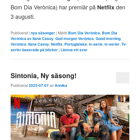
Bom Dia Verônica) har premiär på
den
Netflix
3 augusti.
Publicerat i
nya säsonger
|
Märkt
Bom Dia Verônica
,
Bom Dia
Verônica av Ilana Casoy
,
God morgon Verônica
,
Good morning
Verônica
,
Ilana Casoy
,
Netflix
,
Portugisiska
,
tv-serie
,
tv-serier
,
Tv-
serier baserade på böcker
|
Lämna ett svar
Sintonia, Ny säsong!
Publicerat
2022-07-07
av
Annika