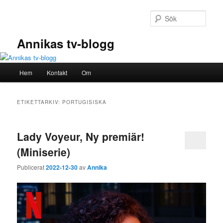
Hoppa
Hoppa
till
till
Sök
primärt
sekundärt
innehåll
innehåll
Annikas tv-blogg
Huvudmeny
Hem
Kontakt
Om
ETIKETTARKIV:
PORTUGISISKA
Lady Voyeur, Ny premiär!
(Miniserie)
Publicerat
2022-12-30
av
Annika