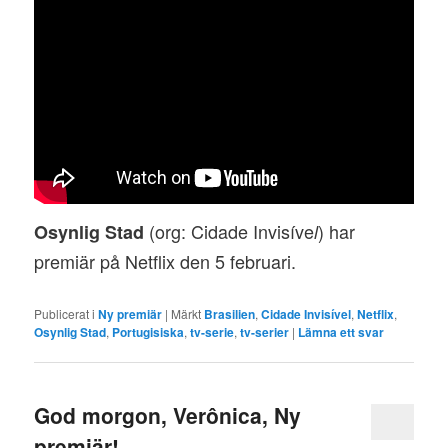
(org: Cidade Invisíve
) har
Osynlig Stad
l
premiär på Netflix den 5 februari.
Publicerat i
Ny premiär
|
Märkt
Brasilien
,
Cidade Invisível
,
Netflix
,
Osynlig Stad
,
Portugisiska
,
tv-serie
,
tv-serier
|
Lämna ett svar
God morgon, Verônica, Ny
premiär!