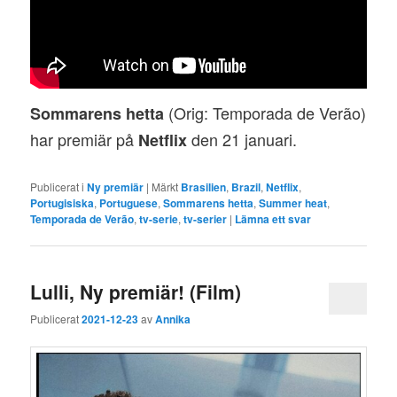
(Orig: Temporada de Verão)
Sommarens hetta
har premiär på
den 21 januari.
Netflix
Publicerat i
Ny premiär
|
Märkt
Brasilien
,
Brazil
,
Netflix
,
Portugisiska
,
Portuguese
,
Sommarens hetta
,
Summer heat
,
Temporada de Verão
,
tv-serie
,
tv-serier
|
Lämna ett svar
Lulli, Ny premiär! (Film)
Publicerat
2021-12-23
av
Annika