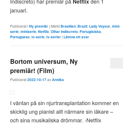
Indiscreto) har premiär på
den 1
Netflix
januari.
Publicerat i
Ny premiär
|
Märkt
Brasilien
,
Brazil
,
Lady Voyeur
,
mini-
serie
,
miniserie
,
Netflix
,
Olhar Indiscreto
,
Portugisiska
,
Portuguese
,
tv-serie
,
tv-serier
|
Lämna ett svar
Bortom universum, Ny
premiär! (Film)
Publicerat
2022-10-17
av
Annika
I väntan på sin njurtransplantation kommer en
skicklig ung pianist allt närmare sin läkare –
och sina musikaliska drömmar. -Netflix