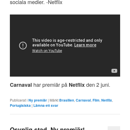
sociala medier. -Netflix
har premiär på
den 2 juni.
Carnaval
Netflix
Publicerat i
Ny premiär
|
Märkt
Brasilien
,
Carnaval
,
Film
,
Netflix
,
Portugisiska
|
Lämna ett svar
Osynlig stad, Ny premiär!