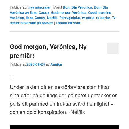
Publicerat i
nya säsonger
|
Märkt
Bom Dia Verônica
,
Bom Dia
Verônica av Ilana Casoy
,
God morgon Verônica
,
Good morning
Verônica
,
Ilana Casoy
,
Netflix
,
Portugisiska
,
tv-serie
,
tv-serier
,
Tv-
serier baserade på böcker
|
Lämna ett svar
God morgon, Verônica, Ny
premiär!
Publicerat
2020-09-24
av
Annika
Under jakten på en sexförbrytare som hittar
sina offer på dejtingsidor på nätet upptäcker en
polis ett par med en fruktansvärd hemlighet –
och en dold konspiration. -Netflix