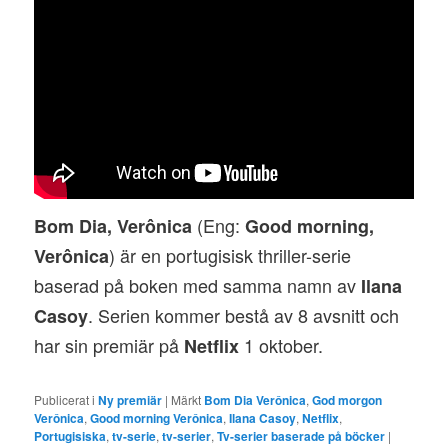
(Eng:
Bom Dia, Verônica
Good morning,
) är en portugisisk thriller-serie
Verônica
baserad på boken med samma namn av
Ilana
. Serien kommer bestå av 8 avsnitt och
Casoy
har sin premiär på
1 oktober.
Netflix
Publicerat i
Ny premiär
|
Märkt
Bom Dia Verônica
,
God morgon
Verônica
,
Good morning Verônica
,
Ilana Casoy
,
Netflix
,
Portugisiska
,
tv-serie
,
tv-serier
,
Tv-serier baserade på böcker
|