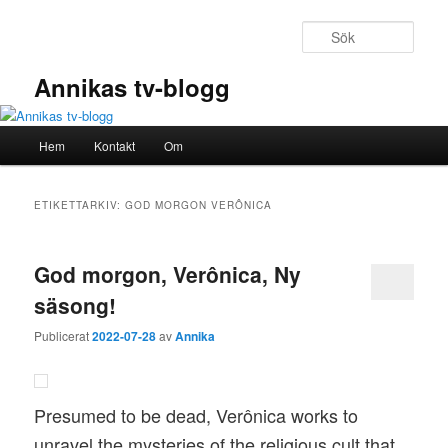
Hoppa
Hoppa
till
till
Sök
primärt
sekundärt
innehåll
innehåll
Annikas tv-blogg
Huvudmeny
Hem
Kontakt
Om
ETIKETTARKIV:
GOD MORGON VERÔNICA
God morgon, Verônica, Ny
säsong!
Publicerat
2022-07-28
av
Annika
Presumed to be dead, Verônica works to
unravel the mysteries of the religious cult that