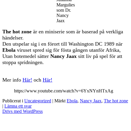
Margulies
som Dr.
Nancy
Jaax
The hot zone
är en miniserie som är baserad på verkliga
händelser.
Den utspelar sig i en förort till Washington DC 1989 när
Ebola
viruset spred sig för fösta gången utanför Afrika,
Utan botemedel sätter
Nancy Jaax
sitt liv på spel för att
stoppa spridningen.
Mer info
Här!
och
Här!
https://www.youtube.com/watch?v=6YxNYnHTxAg
Publicerat i
Uncategorized
|
Märkt
Ebola
,
Nancy Jaax
,
The hot zone
|
Lämna ett svar
Drivs med WordPress