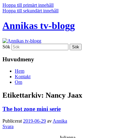
Hoppa till primärt innehåll
Hoppa till sekundärt innehåll
Annikas tv-blogg
Sök
Huvudmeny
Hem
Kontakt
Om
Etikettarkiv:
Nancy Jaax
The hot zone mini serie
Publicerat
2019-06-29
av
Annika
Svara
Julianna