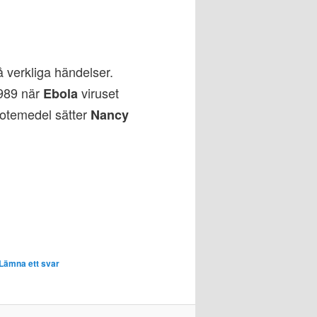
 verkliga händelser.
1989 när
viruset
Ebola
botemedel sätter
Nancy
Lämna ett svar