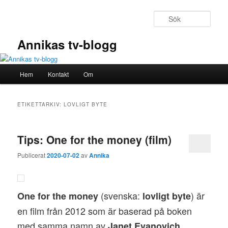
Hoppa
Hoppa
till
till
Sök
primärt
sekundärt
innehåll
innehåll
Annikas tv-blogg
Huvudmeny
Hem
Kontakt
Om
ETIKETTARKIV:
LOVLIGT BYTE
Tips: One for the money (film)
Publicerat
2020-07-02
av
Annika
(svenska:
) är
One for the money
lovligt byte
en film från 2012 som är baserad på boken
med samma namn av
Janet Evanovich