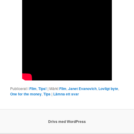
Publicerat i
Film
,
Tips!
|
Märkt
Film
,
Janet Evanovich
,
Lovligt byte
,
One for the money
,
Tips
|
Lämna ett svar
Drivs med WordPress