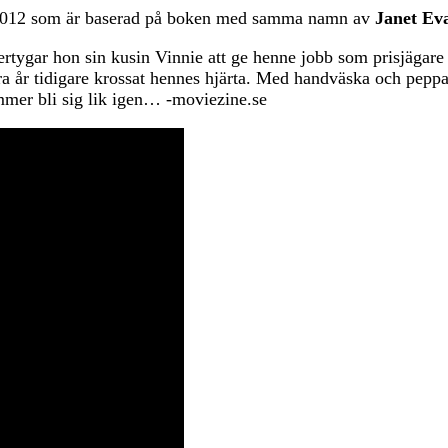
n 2012 som är baserad på boken med samma namn av
Janet Ev
rtygar hon sin kusin Vinnie att ge henne jobb som prisjägare
a år tidigare krossat hennes hjärta. Med handväska och peppar
mmer bli sig lik igen… -moviezine.se