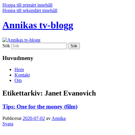
Hoppa till primärt innehåll
Hoppa till sekundärt innehåll
Annikas tv-blogg
Sök
Huvudmeny
Hem
Kontakt
Om
Etikettarkiv:
Janet Evanovich
Tips: One for the money (film)
Publicerat
2020-07-02
av
Annika
Svara