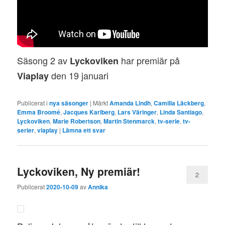
Säsong 2 av
har premiär på
Lyckoviken
den 19 januari
Viaplay
Publicerat i
nya säsonger
|
Märkt
Amanda Lindh
,
Camilla Läckberg
,
Emma Broomé
,
Jacques Karlberg
,
Lars Väringer
,
Linda Santiago
,
Lyckoviken
,
Marie Robertson
,
Martin Stenmarck
,
tv-serie
,
tv-
serier
,
viaplay
|
Lämna ett svar
Lyckoviken, Ny premiär!
2
Publicerat
2020-10-09
av
Annika