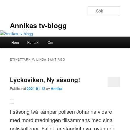
Hoppa
Hoppa
till
till
Sök
primärt
sekundärt
innehåll
innehåll
Annikas tv-blogg
Huvudmeny
Hem
Kontakt
Om
ETIKETTARKIV:
LINDA SANTIAGO
Lyckoviken, Ny säsong!
Publicerat
2021-01-12
av
Annika
I säsong två kämpar polisen Johanna vidare
med mordutredningen tillsammans med sina
poliskollegor. Fallet tar ständigt nya, oväntade