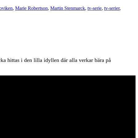
oviken
,
Marie Robertson
,
Martin Stenmarck
,
tv-serie
,
tv-serier
,
hittas i den lilla idyllen där alla verkar bära på