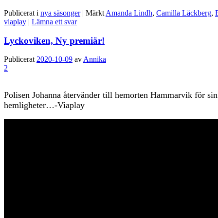
Publicerat i
nya säsonger
|
Märkt
Amanda Lindh
,
Camilla Läckberg
,
viaplay
|
Lämna ett svar
Lyckoviken, Ny premiär!
Publicerat
2020-10-09
av
Annika
2
Polisen Johanna återvänder till hemorten Hammarvik för sin m
hemligheter…-Viaplay