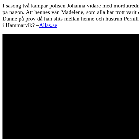
I säsong två kämpar polisen Johanna vidare med mordutredning
på någon. Att hennes vän Madelene, som alla har trott varit 
Danne på prov då han slits mellan henne och hustrun Pernill
i Hammarvik? –
Allas.se