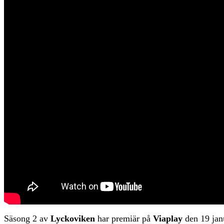
Säsong 2 av
Lyckoviken
har premiär på
Viaplay
den 19 jan