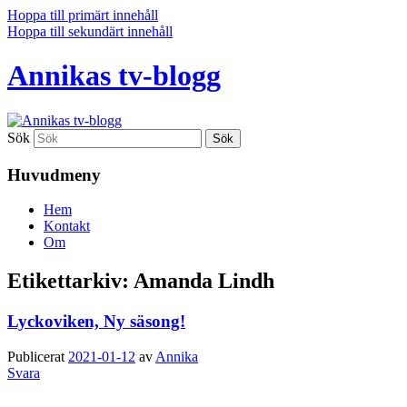
Hoppa till primärt innehåll
Hoppa till sekundärt innehåll
Annikas tv-blogg
Sök
Huvudmeny
Hem
Kontakt
Om
Etikettarkiv:
Amanda Lindh
Lyckoviken, Ny säsong!
Publicerat
2021-01-12
av
Annika
Svara