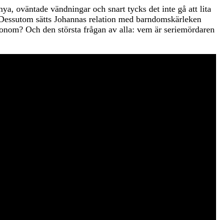
a, oväntade vändningar och snart tycks det inte gå att lita
re. Dessutom sätts Johannas relation med barndomskärleken
 honom? Och den största frågan av alla: vem är seriemördaren