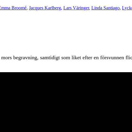
Emma Broomé
,
Jacques Karlberg
,
Lars Väringer
,
Linda Santiago
,
Lyck
ors begravning, samtidigt som liket efter en försvunnen flicka 