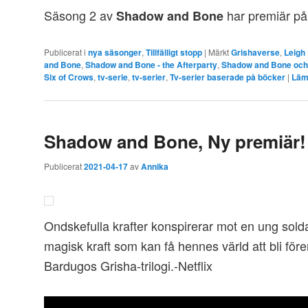
Säsong 2 av
har premiär p
Shadow and Bone
Publicerat i
nya säsonger
,
Tillfälligt stopp
|
Märkt
Grishaverse
,
Leigh
and Bone
,
Shadow and Bone - the Afterparty
,
Shadow and Bone och 
Six of Crows
,
tv-serie
,
tv-serier
,
Tv-serier baserade på böcker
|
Läm
Shadow and Bone, Ny premiär!
Publicerat
2021-04-17
av
Annika
Ondskefulla krafter konspirerar mot en ung solda
magisk kraft som kan få hennes värld att bli fö
Bardugos Grisha-trilogi.-Netflix