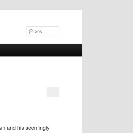
Sök
gan and his seemingly