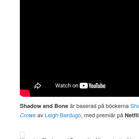
är baserad på böckerna
Sh
Shadow and Bone
av
Leigh Bardugo
, med premiär på
Crows
Netfl