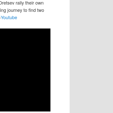
retsev rally their own
ng journey to find two
–
Youtube