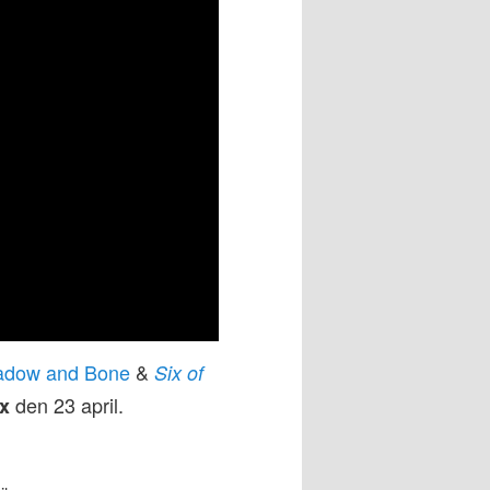
adow and Bone
&
Six of
den 23 april.
ix