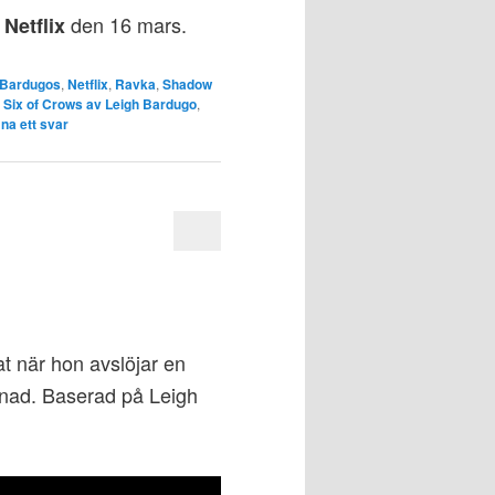
å
den 16 mars.
Netflix
 Bardugos
,
Netflix
,
Ravka
,
Shadow
Six of Crows av Leigh Bardugo
,
na ett svar
t när hon avslöjar en
renad. Baserad på Leigh