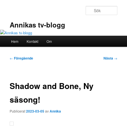
Hoppa
till
Sök
primärt
innehåll
Annikas tv-blogg
Huvudmeny
Hem
Kontakt
Om
Inläggsnavigering
←
Föregående
Nästa
→
Shadow and Bone, Ny
säsong!
Publicerat
2023-03-05
av
Annika