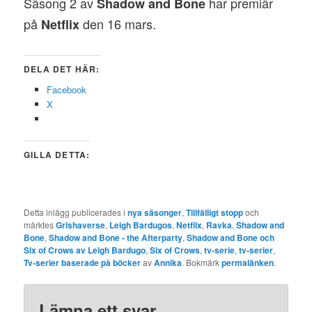
Säsong 2 av
har premiär
Shadow and Bone
på
den 16 mars.
Netflix
DELA DET HÄR:
Facebook
X
GILLA DETTA:
Detta inlägg publicerades i
nya säsonger
,
Tillfälligt stopp
och
märktes
Grishaverse
,
Leigh Bardugos
,
Netflix
,
Ravka
,
Shadow and
Bone
,
Shadow and Bone - the Afterparty
,
Shadow and Bone och
Six of Crows av Leigh Bardugo
,
Six of Crows
,
tv-serie
,
tv-serier
,
Tv-serier baserade på böcker
av
Annika
. Bokmärk
permalänken
.
Lämna ett svar