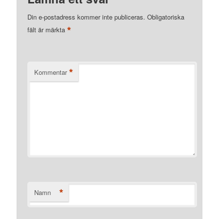
Din e-postadress kommer inte publiceras.
Obligatoriska
*
fält är märkta
*
Kommentar
*
Namn