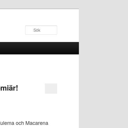
Sök
emiär!
r Zulema och Macarena