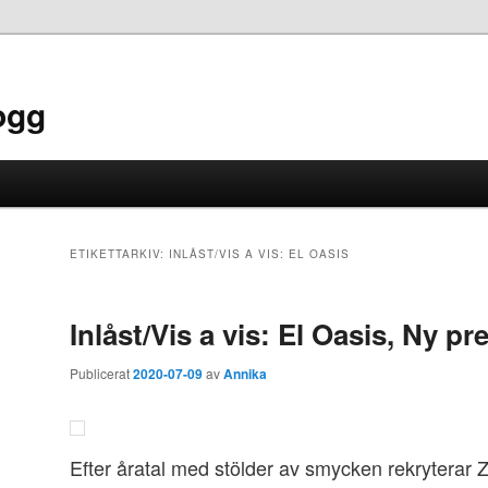
ogg
ETIKETTARKIV:
INLÅST/VIS A VIS: EL OASIS
Inlåst/Vis a vis: El Oasis, Ny pr
Publicerat
2020-07-09
av
Annika
Efter åratal med stölder av smycken rekrytera