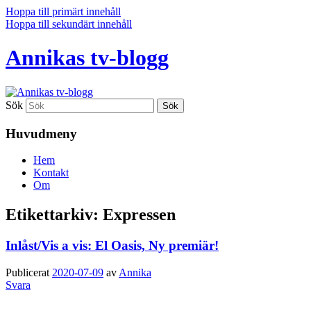
Hoppa till primärt innehåll
Hoppa till sekundärt innehåll
Annikas tv-blogg
Sök
Huvudmeny
Hem
Kontakt
Om
Etikettarkiv:
Expressen
Inlåst/Vis a vis: El Oasis, Ny premiär!
Publicerat
2020-07-09
av
Annika
Svara