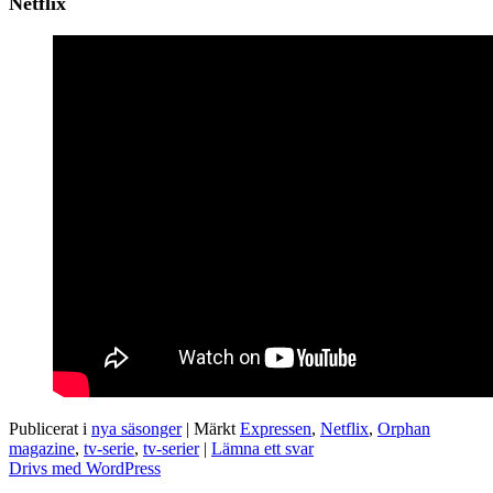
Netflix
Publicerat i
nya säsonger
|
Märkt
Expressen
,
Netflix
,
Orphan
magazine
,
tv-serie
,
tv-serier
|
Lämna ett svar
Drivs med WordPress