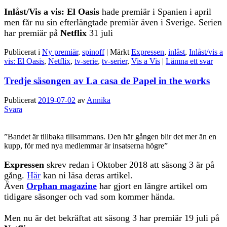
Inlåst/Vis a vis: El Oasis
hade premiär i Spanien i april
men får nu sin efterlängtade premiär även i Sverige. Serien
har premiär på
Netflix
31 juli
Publicerat i
Ny premiär
,
spinoff
|
Märkt
Expressen
,
inlåst
,
Inlåst/vis a
vis: El Oasis
,
Netflix
,
tv-serie
,
tv-serier
,
Vis a Vis
|
Lämna ett svar
Tredje säsongen av La casa de Papel in the works
Publicerat
2019-07-02
av
Annika
Svara
”Bandet är tillbaka tillsammans. Den här gången blir det mer än en
kupp, för med nya medlemmar är insatserna högre”
Expressen
skrev redan i Oktober 2018 att säsong 3 är på
gång.
Här
kan ni läsa deras artikel.
Även
Orphan magazine
har gjort en längre artikel om
tidigare säsonger och vad som kommer hända.
Men nu är det bekräftat att säsong 3 har premiär 19 juli på