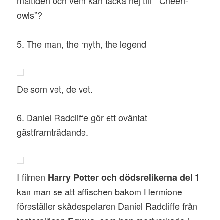
måltiden och vem kan tacka nej till ” Cheeri-
owls”?
5. The man, the myth, the legend
De som vet, de vet.
6. Daniel Radcliffe gör ett oväntat
gästframträdande.
I filmen
Harry Potter och dödsrelikerna del 1
kan man se att affischen bakom Hermione
föreställer skådespelaren Daniel Radcliffe från