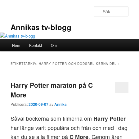
Hoppa
Hoppa
till
till
Sök
primärt
sekundärt
innehåll
innehåll
Annikas tv-blogg
Huvudmeny
Hem
Kontakt
Om
ETIKETTARKIV:
HARRY POTTER OCH DÖDSRELIKERNA DEL 1
Harry Potter maraton på C
More
Publicerat
2020-09-07
av
Annika
Såväl böckerna som filmerna om
Harry Potter
har länge varit populära och från och med i dag
kan du se alla filmer på
. Genom åren
C More