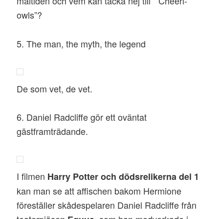
måltiden och vem kan tacka nej till ” Cheeri-
owls”?
5. The man, the myth, the legend
De som vet, de vet.
6. Daniel Radcliffe gör ett oväntat
gästframträdande.
I filmen
Harry Potter och dödsrelikerna del 1
kan man se att affischen bakom Hermione
föreställer skådespelaren Daniel Radcliffe från