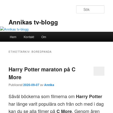
Hoppa
Hoppa
till
till
Sök
primärt
sekundärt
innehåll
innehåll
Annikas tv-blogg
Huvudmeny
Hem
Kontakt
Om
ETIKETTARKIV:
BOREDPANDA
Harry Potter maraton på C
More
Publicerat
2020-09-07
av
Annika
Såväl böckerna som filmerna om
Harry Potter
har länge varit populära och från och med i dag
kan du se alla filmer på
. Genom åren
C More