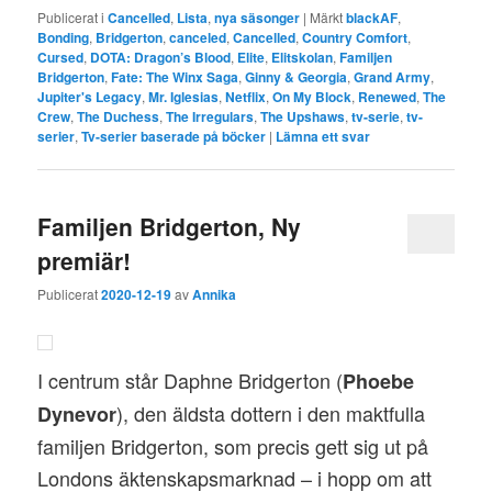
Publicerat i
Cancelled
,
Lista
,
nya säsonger
|
Märkt
blackAF
,
Bonding
,
Bridgerton
,
canceled
,
Cancelled
,
Country Comfort
,
Cursed
,
DOTA: Dragon’s Blood
,
Elite
,
Elitskolan
,
Familjen
Bridgerton
,
Fate: The Winx Saga
,
Ginny & Georgia
,
Grand Army
,
Jupiter's Legacy
,
Mr. Iglesias
,
Netflix
,
On My Block
,
Renewed
,
The
Crew
,
The Duchess
,
The Irregulars
,
The Upshaws
,
tv-serie
,
tv-
serier
,
Tv-serier baserade på böcker
|
Lämna ett svar
Familjen Bridgerton, Ny
premiär!
Publicerat
2020-12-19
av
Annika
I centrum står Daphne Bridgerton (
Phoebe
), den äldsta dottern i den maktfulla
Dynevor
familjen Bridgerton, som precis gett sig ut på
Londons äktenskapsmarknad – i hopp om att