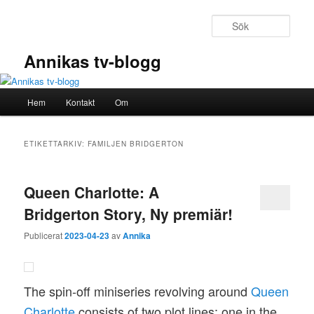
Hoppa
Hoppa
till
till
Sök
primärt
sekundärt
innehåll
innehåll
Annikas tv-blogg
Huvudmeny
Hem
Kontakt
Om
ETIKETTARKIV:
FAMILJEN BRIDGERTON
Queen Charlotte: A
Bridgerton Story, Ny premiär!
Publicerat
2023-04-23
av
Annika
The spin-off miniseries revolving around
Queen
Charlotte
consists of two plot lines: one in the