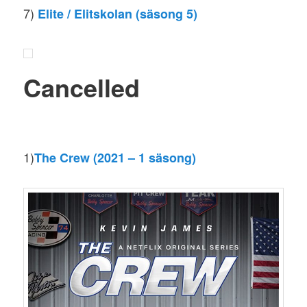
7)
Elite / Elitskolan (säsong 5)
Cancelled
1)
The Crew (2021 – 1 säsong)