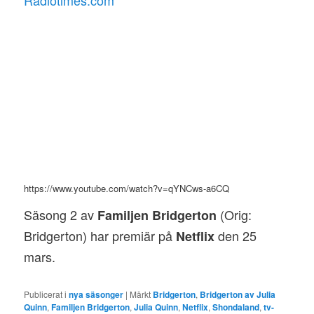
Radiotimes.com
https://www.youtube.com/watch?v=qYNCws-a6CQ
Säsong 2 av
(Orig:
Familjen Bridgerton
Bridgerton) har premiär på
den 25
Netflix
mars.
Publicerat i
nya säsonger
|
Märkt
Bridgerton
,
Bridgerton av Julia
Quinn
,
Familjen Bridgerton
,
Julia Quinn
,
Netflix
,
Shondaland
,
tv-