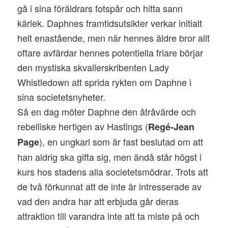
gå i sina föräldrars fotspår och hitta sann
kärlek. Daphnes framtidsutsikter verkar initialt
helt enastående, men när hennes äldre bror allt
oftare avfärdar hennes potentiella friare börjar
den mystiska skvallerskribenten Lady
Whistledown att sprida rykten om Daphne i
sina societetsnyheter.
Så en dag möter Daphne den åtråvärde och
rebelliske hertigen av Hastings (
Regé-Jean
), en ungkarl som är fast beslutad om att
Page
han aldrig ska gifta sig, men ändå står högst i
kurs hos stadens alla societetsmödrar. Trots att
de två förkunnat att de inte är intresserade av
vad den andra har att erbjuda går deras
attraktion till varandra inte att ta miste på och