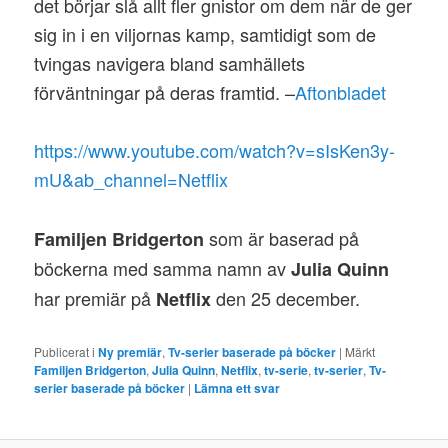
det börjar slå allt fler gnistor om dem när de ger
sig in i en viljornas kamp, samtidigt som de
tvingas navigera bland samhällets
förväntningar på deras framtid. –
Aftonbladet
https://www.youtube.com/watch?v=sIsKen3y-
mU&ab_channel=Netflix
som är baserad på
Familjen Bridgerton
böckerna med samma namn av
Julia Quinn
har premiär på
den 25 december.
Netflix
Publicerat i
Ny premiär
,
Tv-serier baserade på böcker
|
Märkt
Familjen Bridgerton
,
Julia Quinn
,
Netflix
,
tv-serie
,
tv-serier
,
Tv-
serier baserade på böcker
|
Lämna ett svar