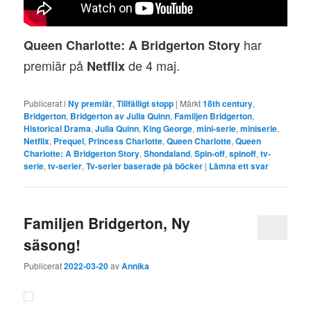
har
Queen Charlotte: A Bridgerton Story
premiär på
de 4 maj.
Netflix
Publicerat i
Ny premiär
,
Tillfälligt stopp
|
Märkt
18th century
,
Bridgerton
,
Bridgerton av Julia Quinn
,
Familjen Bridgerton
,
Historical Drama
,
Julia Quinn
,
King George
,
mini-serie
,
miniserie
,
Netflix
,
Prequel
,
Princess Charlotte
,
Queen Charlotte
,
Queen
Charlotte: A Bridgerton Story
,
Shondaland
,
Spin-off
,
spinoff
,
tv-
serie
,
tv-serier
,
Tv-serier baserade på böcker
|
Lämna ett svar
Familjen Bridgerton, Ny
säsong!
Publicerat
2022-03-20
av
Annika