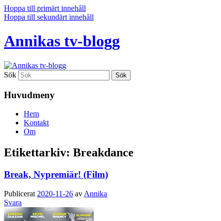
Hoppa till primärt innehåll
Hoppa till sekundärt innehåll
Annikas tv-blogg
Sök
Huvudmeny
Hem
Kontakt
Om
Etikettarkiv:
Breakdance
Break, Nypremiär! (Film)
Publicerat
2020-11-26
av
Annika
Svara