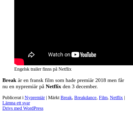
Engelsk trailer finns på Netflix
Break
är en fransk film som hade premiär 2018 men får
nu en nypremiär på
Netflix
den 3 december.
Publicerat i
Nypremiär
|
Märkt
Break
,
Breakdance
,
Film
,
Netflix
|
Lämna ett svar
Drivs med WordPress