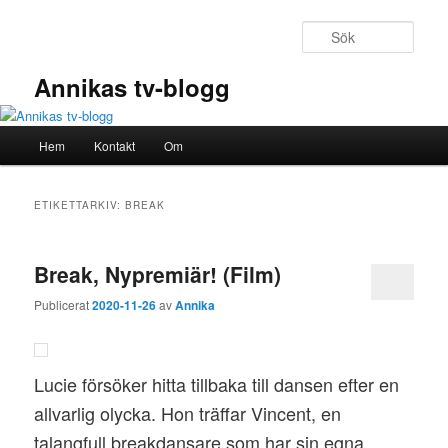
Hoppa
Hoppa
till
till
Sök
primärt
sekundärt
innehåll
innehåll
Annikas tv-blogg
Huvudmeny
Hem
Kontakt
Om
ETIKETTARKIV:
BREAK
Break, Nypremiär! (Film)
Publicerat
2020-11-26
av
Annika
Lucie försöker hitta tillbaka till dansen efter en
allvarlig olycka. Hon träffar Vincent, en
talangfull breakdansare som har sin egna