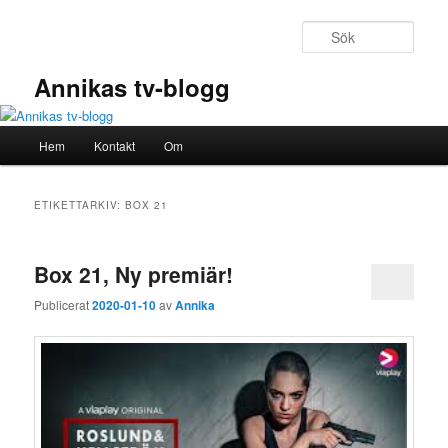
Hoppa
Hoppa
till
till
Sök
primärt
sekundärt
innehåll
innehåll
Annikas tv-blogg
Huvudmeny
Hem
Kontakt
Om
ETIKETTARKIV:
BOX 21
Box 21, Ny premiär!
Publicerat
2020-01-10
av
Annika