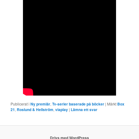
Publicerat i
Ny premiär
,
Tv-serier baserade på böcker
|
Märkt
Box
21
,
Roslund & Hellström
,
viaplay
|
Lämna ett svar
Drivs med WordPress